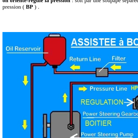
on oriente-régule la pression
: soit par une soupape séparée 
pression (
BP
) .