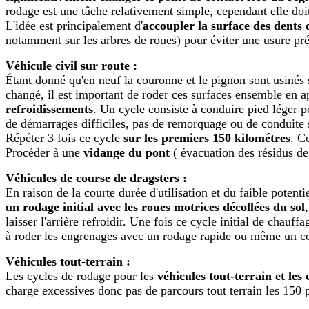
rodage est une tâche relativement simple, cependant elle doit
L'idée est principalement d'
accoupler la surface des dents 
notamment sur les arbres de roues) pour éviter une usure pr
Véhicule civil sur route :
Étant donné qu'en neuf la couronne et le pignon sont usinés 
changé, il est important de roder ces surfaces ensemble en a
refroidissements
. Un cycle consiste à conduire pied léger 
de démarrages difficiles, pas de remorquage ou de conduite su
Répéter 3 fois ce cycle
sur les premiers 150 kilométres
. C
Procéder à une
vidange du pont
( évacuation des résidus de 
Véhicules de course de dragsters :
En raison de la courte durée d'utilisation et du faible potent
un rodage initial avec les roues motrices décollées du sol
laisser l'arrière refroidir. Une fois ce cycle initial de cha
à roder les engrenages avec un rodage rapide ou même un cour
Véhicules tout-terrain :
Les cycles de rodage pour les
véhicules tout-terrain et le
charge excessives donc pas de parcours tout terrain les 150 